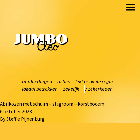
Ga naar de inhoud
HOME
OVER ONS
SOLLICITEREN
CONTACT
aanbiedingen
acties
lekker uit de regio
lokaal betrokken
zakelijk
7 zekerheden
Abrikozen met schuim – slagroom – korstbodem
6 oktober 2023
By
Steffie Pijnenburg