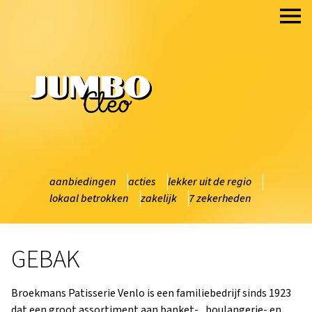
Ga naar de inhoud
HOME
OVER ONS
SOLLICITEREN
CONTACT
aanbiedingen
acties
lekker uit de regio
lokaal betrokken
zakelijk
7 zekerheden
GEBAK
Broekmans Patisserie Venlo is een familiebedrijf sinds 1923
dat een groot assortiment aan banket- , boulangerie- en